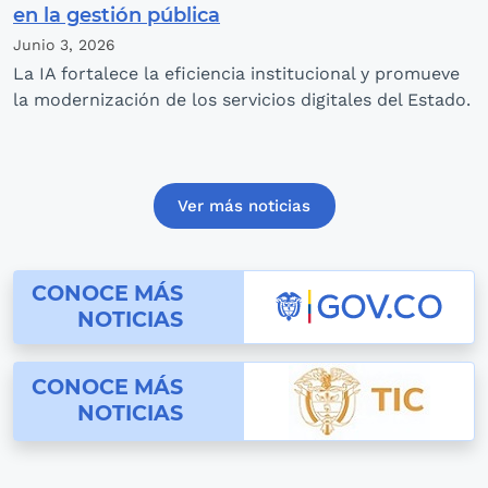
en la gestión pública
Junio 3,
2026
La IA fortalece la eficiencia institucional y promueve
la modernización de los servicios digitales del Estado.
Ver más noticias
conoce las noticias de gov.co
CONOCE MÁS
NOTICIAS
conoce las noticias de Mintic
CONOCE MÁS
NOTICIAS