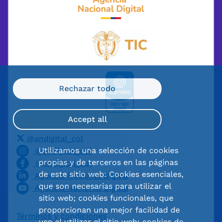
Rechazar todo
Accept all
@andigital_col
Utilizamos una selección de cookies
@andigital_col
propias y de terceros en las páginas
@andigital_col
de este sitio web: Cookies esenciales,
Agencia Nacional Digital
que son necesarias para utilizar el
Agencia Nacional Digital
sitio web; cookies funcionales, que
proporcionan una mejor facilidad de
Términos y condiciones
uso al utilizar el sitio web; cookies de