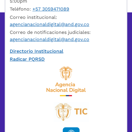
5:00pm
Teléfono:
+57 3059471089
Correo institucional:
agencianacionaldigital@and.gov.co
Correo de notificaciones judiciales:
agencianacionaldigital@and.gov.co
Directorio Institucional
Radicar PQRSD