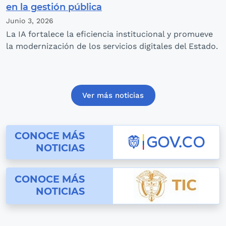
en la gestión pública
Junio 3,
2026
La IA fortalece la eficiencia institucional y promueve
la modernización de los servicios digitales del Estado.
Ver más noticias
conoce las noticias de gov.co
CONOCE MÁS
NOTICIAS
conoce las noticias de Mintic
CONOCE MÁS
NOTICIAS