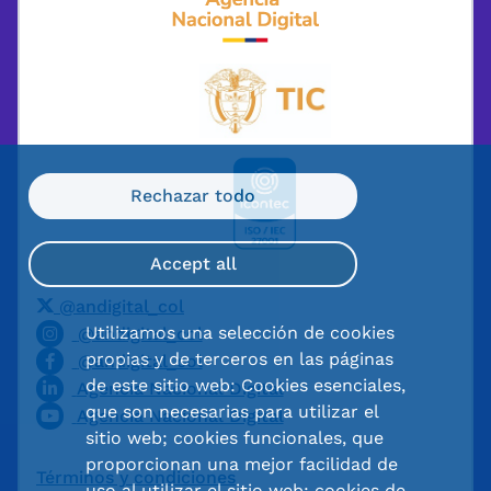
Rechazar todo
Accept all
@andigital_col
Utilizamos una selección de cookies
@andigital_col
propias y de terceros en las páginas
@andigital_col
de este sitio web: Cookies esenciales,
Agencia Nacional Digital
que son necesarias para utilizar el
Agencia Nacional Digital
sitio web; cookies funcionales, que
proporcionan una mejor facilidad de
Términos y condiciones
uso al utilizar el sitio web; cookies de