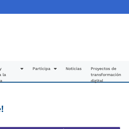
y
Participa
Noticias
Proyectos de
a la
transformación
ía
digital
!