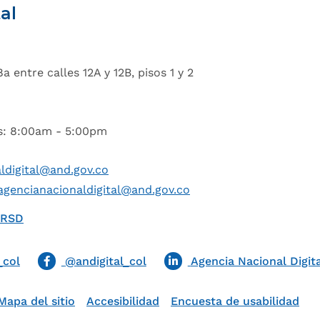
al
a entre calles 12A y 12B, pisos 1 y 2
es: 8:00am - 5:00pm
ldigital@and.gov.co
agencianacionaldigital@and.gov.co
QRSD
_col
@andigital_col
Agencia Nacional Digita
Mapa del sitio
Accesibilidad
Encuesta de usabilidad